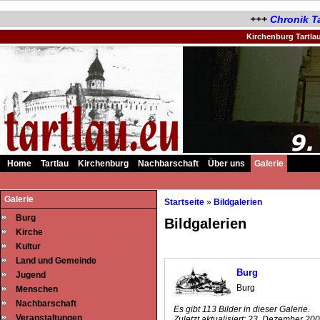
+++
Chronik Ta
Kirchenburg Tartla
Home
Tartlau
Kirchenburg
Nachbarschaft
Über uns
Galerie
.
Galerie
Startseite
»
Bildgalerien
Burg
Bildgalerien
Kirche
Kultur
Land und Gemeinde
Burg
Jugend
Burg
Menschen
Nachbarschaft
Es gibt 113 Bilder in dieser Galerie.
Veranstaltungen
Zuletzt aktualisiert:
23. Dezember 200