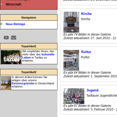
Wirtschaft
Kirche
Navigation
Kirche
Neue Beiträge
Es gibt 74 Bilder in dieser Galerie.
Zuletzt aktualisiert:
27. Juni 2010 - 11
Topartikel1
Wir empfehlen Ihnen, hier
Kultur
mehr über das
kulturelle
Kultur
Leben
in Tartlau zu
erfahren.
Topartikel2
Es gibt 64 Bilder in dieser Galerie.
Zuletzt aktualisiert:
1. September 2010
In diesem Artikel können Sie
einiges über unsere
Existenzgründer
in Deutschland
erfahren.
Jugend
Tartlauer Jugendlic
Es gibt 67 Bilder in dieser Galerie.
Zuletzt aktualisiert:
5. Februar 2010 - 