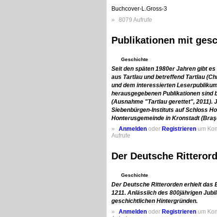
Buchcover-L.Gross-3
»
8079 Aufrufe
Publikationen mit ges
Geschichte
Seit den späten 1980er Jahren gibt es 
aus Tartlau und betreffend Tartlau (C
und dem interessierten Leserpublikum 
herausgegebenen Publikationen sind bi
(Ausnahme "Tartlau gerettet", 2011). 
Siebenbürgen-Instituts auf Schloss H
Honterusgemeinde in Kronstadt (Braşo
»
Anmelden
oder
Registrieren
um Kom
Aufrufe
Der Deutsche Ritteror
Geschichte
Der Deutsche Ritterorden erhielt das
1211. Anlässlich des 800jährigen Jubi
geschichtlichen Hintergründen.
»
Anmelden
oder
Registrieren
um Kom