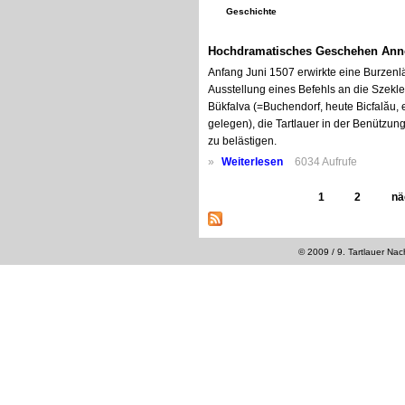
Geschichte
Hochdramatisches Geschehen Ann
Anfang Juni 1507 erwirkte eine Burzen
Ausstellung eines Befehls an die Szekl
Bükfalva (=Buchendorf, heute Bicfalău, 
gelegen), die Tartlauer in der Benützun
zu belästigen.
»
Weiterlesen
6034 Aufrufe
1
2
nä
© 2009 / 9. Tartlauer Na