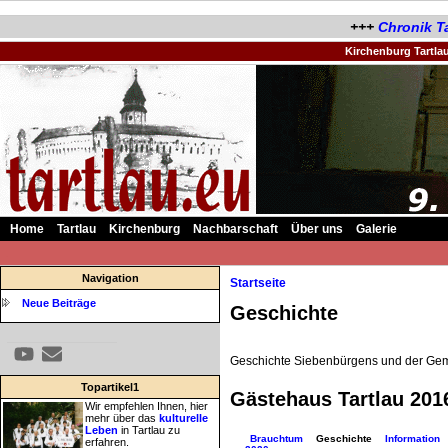
+++
Chronik Ta
Kirchenburg Tartla
Home
Tartlau
Kirchenburg
Nachbarschaft
Über uns
Galerie
.
Navigation
Startseite
Neue Beiträge
Geschichte
Geschichte Siebenbürgens und der Gem
Topartikel1
Gästehaus Tartlau 201
Wir empfehlen Ihnen, hier
mehr über das
kulturelle
Leben
in Tartlau zu
Brauchtum
Geschichte
Information
erfahren.